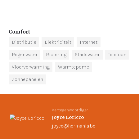
Comfort
Distributie
Elektriciteit
Internet
Regenwater
Riolering
Stadswater
Telefoon
Vloerverwarming
Warmtepomp
Zonnepanelen
Vertegenwoordiger
Joyce Loricco
joyce@hermania.be