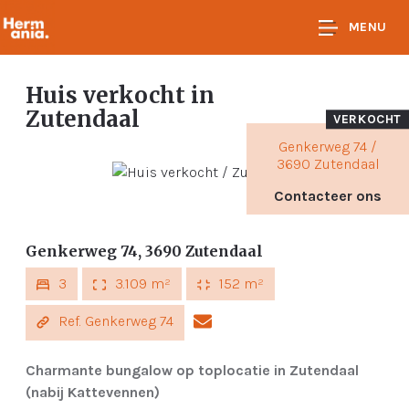
MENU
Huis verkocht
in
Zutendaal
VERKOCHT
Genkerweg 74 /
3690 Zutendaal
Contacteer ons
Genkerweg 74, 3690 Zutendaal
3
3.109 m²
152 m²
Ref. Genkerweg 74
Charmante bungalow op toplocatie in Zutendaal
(nabij Kattevennen)