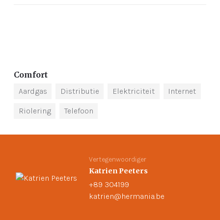
Comfort
Aardgas
Distributie
Elektriciteit
Internet
Riolering
Telefoon
Vertegenwoordiger
Katrien Peeters
+89 304199
katrien@hermania.be