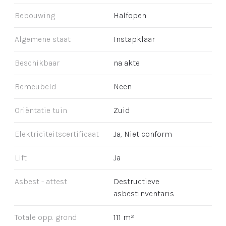
Bebouwing
Halfopen
Algemene staat
Instapklaar
Beschikbaar
na akte
Bemeubeld
Neen
Oriëntatie tuin
Zuid
Elektriciteitscertificaat
Ja, Niet conform
Lift
Ja
Asbest - attest
Destructieve
asbestinventaris
Totale opp. grond
111 m²