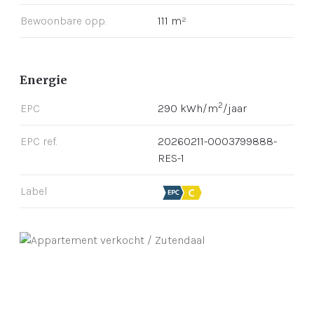
Bewoonbare opp.
111 m²
Energie
2
EPC
290 kWh/m
/jaar
EPC ref.
20260211-0003799888-
RES-1
Label