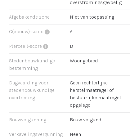
overstromingsgevoelig
Afgebakende zone
Niet van toepassing
G(ebouw)-score
A
P(erceel)-score
B
Stedenbouwkundige
Woongebied
bestemming
Dagvaarding voor
Geen rechterlijke
stedenbouwkundige
herstelmaatregel of
overtreding
bestuurlijke maatregel
opgelegd
Bouwvergunning
Bouw vergund
Verkavelingsvergunning
Neen