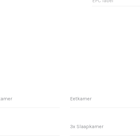
EPC label
kamer
Eetkamer
3x Slaapkamer