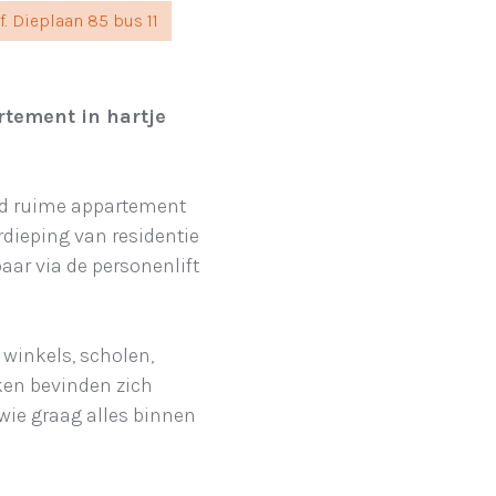
. Dieplaan 85 bus 11
tement in hartje
d ruime appartement
dieping van residentie
baar via de personenlift
: winkels, scholen,
ken bevinden zich
wie graag alles binnen