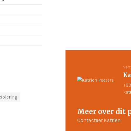
Ver
Ka
+89
kat
Riolering
Meer over dit 
Contacteer Katrien