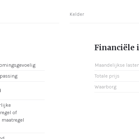
e
Kelder
Financiële 
romingsgevoelig
Maandelijkse laste
epassing
Totale prijs
Waarborg
d
lijke
regel of
e maatregel
nd