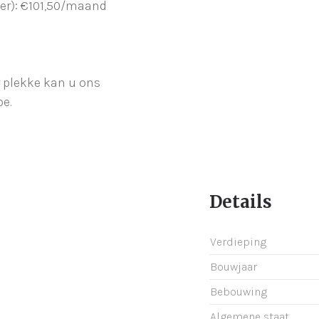
er): €101,50/maand
r plekke kan u ons
be.
Details
Verdieping
Bouwjaar
Bebouwing
Algemene staat