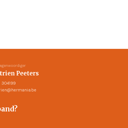
tegenwoordiger
trien Peeters
 304199
rien@hermania.be
pand?