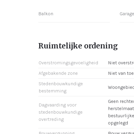
Balkon
Garag
Ruimtelijke ordening
Overstromingsgevoeligheid
Niet overst
Afgebakende zone
Niet van to
Stedenbouwkundige
Woongebie
bestemming
Geen rechter
Dagvaarding voor
herstelmaat
stedenbouwkundige
bestuurlijk
overtreding
opgelegd
Bouwvergunning
Bouw vergu