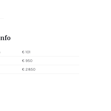
info
n
€ 101
€ 950
€ 2.850