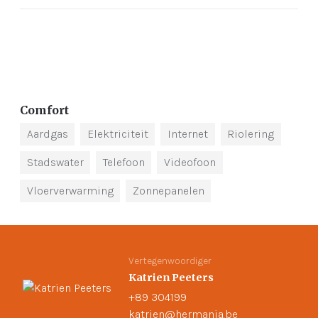
Comfort
Aardgas
Elektriciteit
Internet
Riolering
Stadswater
Telefoon
Videofoon
Vloerverwarming
Zonnepanelen
Vertegenwoordiger
Katrien Peeters
+89 304199
katrien@hermania.be