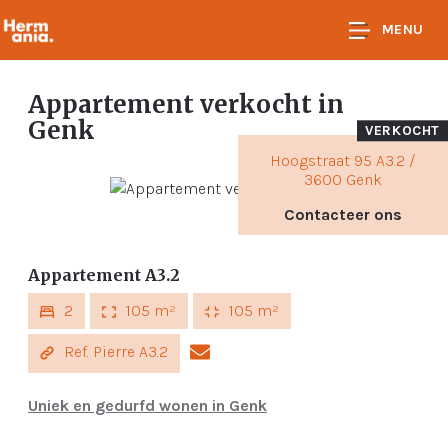
MENU
Appartement verkocht
in
Genk
VERKOCHT
Hoogstraat 95 A3.2 /
3600 Genk
Contacteer ons
Appartement A3.2
2
105 m²
105 m²
Ref. Pierre A3.2
Uniek en gedurfd wonen in Genk