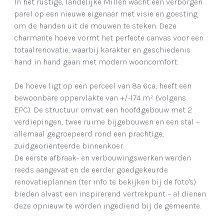
In het rustige, landelijke Millen wacht een verborgen
parel op een nieuwe eigenaar met visie en goesting
om de handen uit de mouwen te steken. Deze
charmante hoeve vormt het perfecte canvas voor een
totaalrenovatie, waarbij karakter en geschiedenis
hand in hand gaan met modern wooncomfort.
De hoeve ligt op een perceel van 8a 6ca, heeft een
bewoonbare oppervlakte van +/-174 m² (volgens
EPC). De structuur omvat een hoofdgebouw met 2
verdiepingen, twee ruime bijgebouwen en een stal –
allemaal gegroepeerd rond een prachtige,
zuidgeoriënteerde binnenkoer.
De eerste afbraak- en verbouwingswerken werden
reeds aangevat en de eerder goedgekeurde
renovatieplannen (ter info te bekijken bij de foto's)
bieden alvast een inspirerend vertrekpunt – al dienen
deze opnieuw te worden ingediend bij de gemeente.