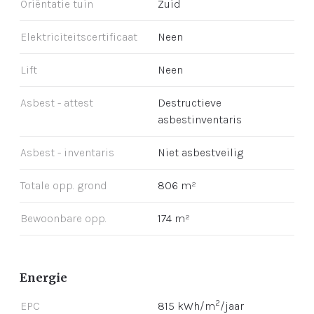
Oriëntatie tuin
Zuid
Elektriciteitscertificaat
Neen
Lift
Neen
Asbest - attest
Destructieve
asbestinventaris
Asbest - inventaris
Niet asbestveilig
Totale opp. grond
806 m²
Bewoonbare opp.
174 m²
Energie
2
EPC
815 kWh/m
/jaar