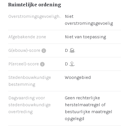
Ruimtelijke ordening
Overstromingsgevoeligheid
Niet
overstromingsgevoelig
Afgebakende zone
Niet van toepassing
G(ebouw)-score
D
P(erceel)-score
D
Stedenbouwkundige
Woongebied
bestemming
Dagvaarding voor
Geen rechterlijke
stedenbouwkundige
herstelmaatregel of
overtreding
bestuurlijke maatregel
opgelegd