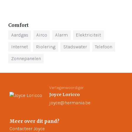
Comfort
Aardgas
Airco
Alarm
Elektriciteit
Internet
Riolering
Stadswater
Telefoon
Zonnepanelen
Vertegenwoordiger
Joyce Loricco
joyce@hermania.be
Meer over dit pand?
Contacteer Joyce