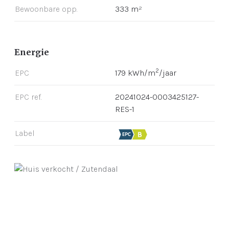
Bewoonbare opp.
333 m²
Energie
2
EPC
179 kWh/m
/jaar
EPC ref.
20241024-0003425127-
RES-1
Label