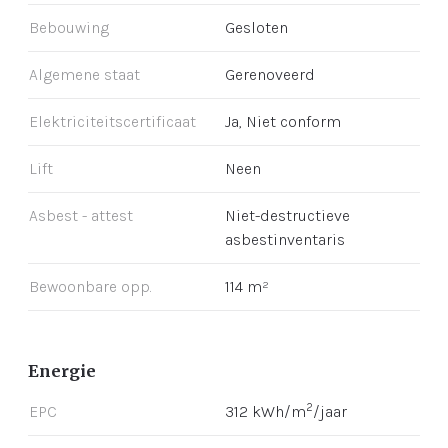
Bebouwing
Gesloten
Algemene staat
Gerenoveerd
Elektriciteitscertificaat
Ja, Niet conform
Lift
Neen
Asbest - attest
Niet-destructieve
asbestinventaris
Bewoonbare opp.
114 m²
Energie
2
EPC
312 kWh/m
/jaar