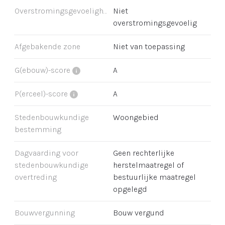
Overstromingsgevoeligheid
Niet
overstromingsgevoelig
Afgebakende zone
Niet van toepassing
G(ebouw)-score
A
P(erceel)-score
A
Stedenbouwkundige
Woongebied
bestemming
Dagvaarding voor
Geen rechterlijke
stedenbouwkundige
herstelmaatregel of
overtreding
bestuurlijke maatregel
opgelegd
Bouwvergunning
Bouw vergund