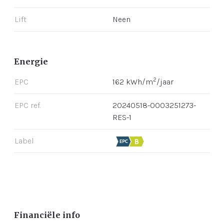
Lift
Neen
Energie
2
EPC
162 kWh/m
/jaar
EPC ref.
20240518-0003251273-
RES-1
Label
Financiële info