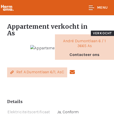
MENU
Appartement verkocht
in
As
VERKOCHT
André Dumontlaan 6 / 1
3665 As
Contacteer ons
Ref. A.Dumontlaan 6/1, AsC
Details
Elektriciteitscertificaat
Ja, Conform