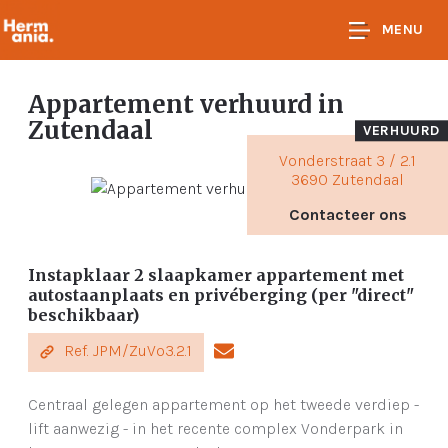
MENU
Appartement verhuurd
in
Zutendaal
VERHUURD
Vonderstraat 3 / 2.1
3690 Zutendaal
Contacteer ons
Instapklaar 2 slaapkamer appartement met
autostaanplaats en privéberging (per "direct"
beschikbaar)
Ref. JPM/ZuVo3.2.1
Centraal gelegen appartement op het tweede verdiep -
lift aanwezig - in het recente complex Vonderpark in