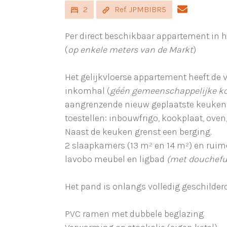
2
Ref. JPMBIBR5
Per direct beschikbaar appartement in 
(
op enkele meters van de Markt
)
Het gelijkvloerse appartement heeft de v
inkomhal (
géén gemeenschappelijke k
aangrenzende nieuw geplaatste keuken 
toestellen: inbouwfrigo, kookplaat, oven
Naast de keuken grenst een berging.
2 slaapkamers (13 m² en 14 m²) en rui
lavobo meubel en ligbad
(met douchefu
Het pand is onlangs volledig geschilder
PVC ramen met dubbele beglazing