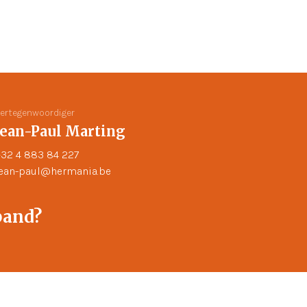
ertegenwoordiger
Jean-Paul Marting
32 4 883 84 227
jean-paul@hermania.be
pand?