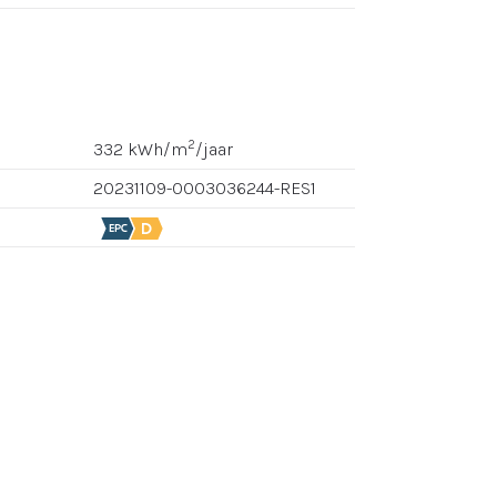
2
332 kWh/m
/jaar
20231109-0003036244-RES1