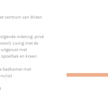
het centrum van Bilzen
olgende indeling: privé
osten
). Living met de
uitgerust met
, spoelbak en kraan.
me badkamer met
nctie)
.
d