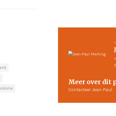
V
+
eerd
e
Meer over dit 
ookolie
Contacteer Jean-Paul