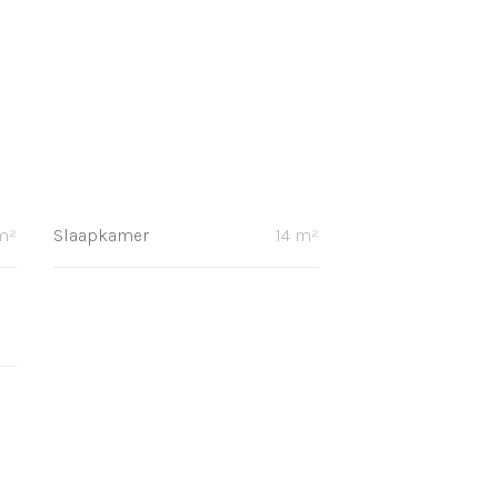
m²
Slaapkamer
14 m²