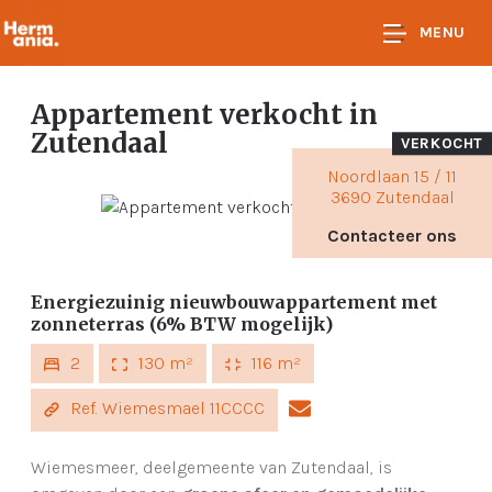
MENU
Appartement verkocht
in
Zutendaal
VERKOCHT
Noordlaan 15 / 11
3690 Zutendaal
Contacteer ons
Energiezuinig nieuwbouwappartement met
zonneterras (6% BTW mogelijk)
2
130 m²
116 m²
Ref. Wiemesmael 11CCCC
Wiemesmeer, deelgemeente van Zutendaal, is