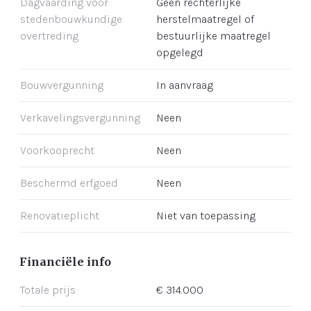
Dagvaarding voor
Geen rechterlijke
stedenbouwkundige
herstelmaatregel of
overtreding
bestuurlijke maatregel
opgelegd
Bouwvergunning
In aanvraag
Verkavelingsvergunning
Neen
Voorkooprecht
Neen
Beschermd erfgoed
Neen
Renovatieplicht
Niet van toepassing
Financiële info
Totale prijs
€ 314.000