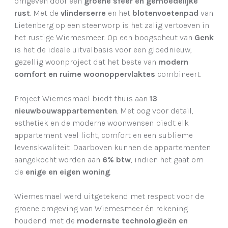
omgeven door een
groene sfeer en gemoedelijke
rust
. Met de
vlinderserre
en het
blotenvoetenpad
van
Lietenberg op een steenworp is het zalig vertoeven in
het rustige Wiemesmeer. Op een boogscheut van
Genk
is het de ideale uitvalbasis voor een gloednieuw,
gezellig woonproject dat het beste van
modern
comfort en ruime woonoppervlaktes
combineert.
Project Wiemesmael biedt thuis aan
13
nieuwbouwappartementen
. Met oog voor detail,
esthetiek en de moderne woonwensen biedt elk
appartement veel licht, comfort en een sublieme
levenskwaliteit. Daarboven kunnen de appartementen
aangekocht worden aan
6% btw
, indien het gaat om
de
enige en eigen woning
.
Wiemesmael werd uitgetekend met respect voor de
groene omgeving van Wiemesmeer én rekening
houdend met de
modernste technologieën en