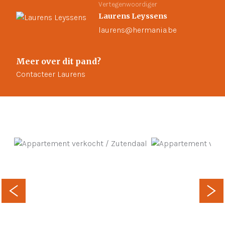
Vertegenwoordiger
Laurens Leyssens
laurens@hermania.be
Meer over dit pand?
Contacteer Laurens