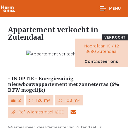
MENU
Appartement verkocht
in
Zutendaal
VERKOCHT
Noordlaan 15 / 12
3690 Zutendaal
Contacteer ons
- IN OPTIE - Energiezuinig
nieuwbouwappartement met zonneterras (6%
BTW mogelijk)
2
126 m²
108 m²
Ref. Wiemesmael 12CC
Wiemesmeer, deelgemeente van Zutendaal, is