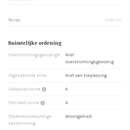
Terras
17,93 m²
Ruimtelijke ordening
Overstromingsgevoeligheid
Niet
overstromingsgevoelig
Afgebakende zone
Niet van toepassing
G(ebouw)-score
A
P(erceel)-score
A
Stedenbouwkundige
Woongebied
bestemming