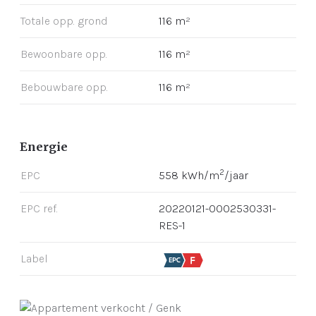
Totale opp. grond
116 m²
Bewoonbare opp.
116 m²
Bebouwbare opp.
116 m²
Energie
2
EPC
558 kWh/m
/jaar
EPC ref.
20220121-0002530331-
RES-1
Label