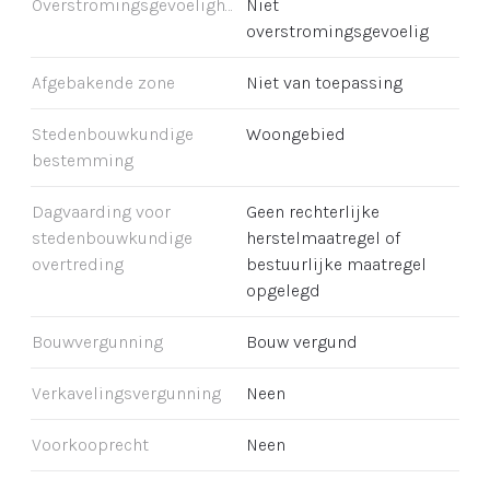
Overstromingsgevoeligheid
Niet
overstromingsgevoelig
Afgebakende zone
Niet van toepassing
Stedenbouwkundige
Woongebied
bestemming
Dagvaarding voor
Geen rechterlijke
stedenbouwkundige
herstelmaatregel of
overtreding
bestuurlijke maatregel
opgelegd
Bouwvergunning
Bouw vergund
Verkavelingsvergunning
Neen
Voorkooprecht
Neen