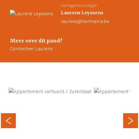
Vertegenwoordiger
Laurens Leyssens
laurens@hermania.be
Meer over dit pand?
Contacteer Laurens