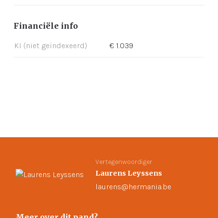
Financiële info
KI (niet geïndexeerd)
€ 1.039
Vertegenwoordiger
Laurens Leyssens
laurens@hermania.be
Meer over dit pand?