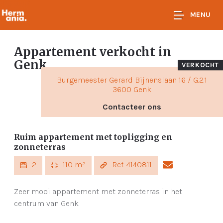
MENU
Appartement verkocht
in
Genk
VERKOCHT
Burgemeester Gerard Bijnenslaan 16 / G.2.1
3600 Genk
Contacteer ons
Ruim appartement met topligging en
zonneterras
2
110 m²
Ref. 4140811
Zeer mooi appartement met zonneterras in het
centrum van Genk.