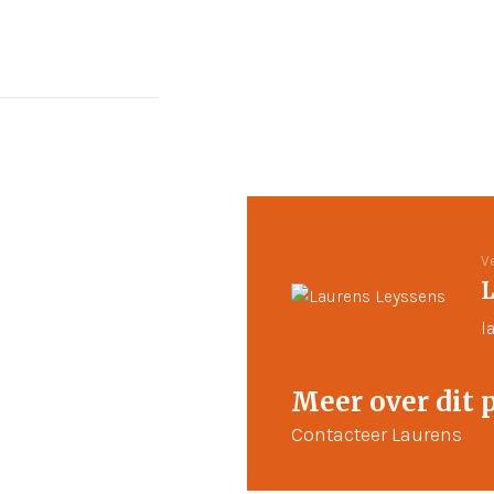
V
L
l
Meer over dit 
Contacteer Laurens