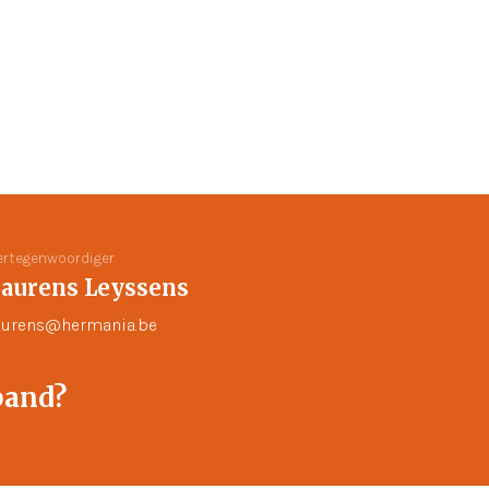
ertegenwoordiger
aurens Leyssens
aurens@hermania.be
pand?